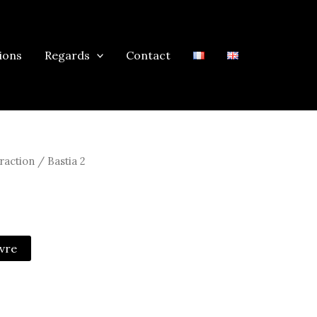
ions
Regards
Contact
raction
/ Bastia 2
vre