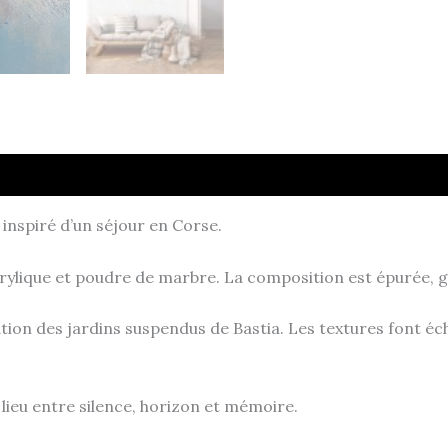
inspiré d’un séjour en Corse.
acrylique et poudre de marbre. La composition est épurée,
tation des jardins suspendus de Bastia. Les textures font éc
 lieu entre silence, horizon et mémoire.