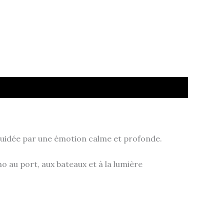
 guidée par une émotion calme et profonde.
ho au port, aux bateaux et à la lumière