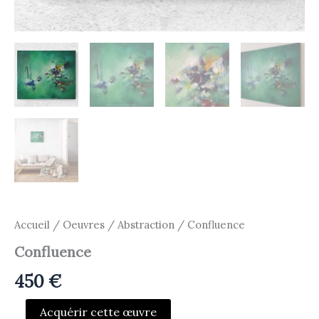
Accueil
/
Oeuvres
/
Abstraction
/ Confluence
Confluence
450
€
quantité
Acquérir cette œuvre