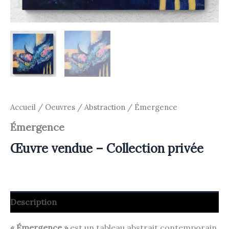
Accueil
/
Oeuvres
/
Abstraction
/ Émergence
Émergence
Œuvre vendue – Collection privée
Description
« Émergence »
est un tableau abstrait contemporain