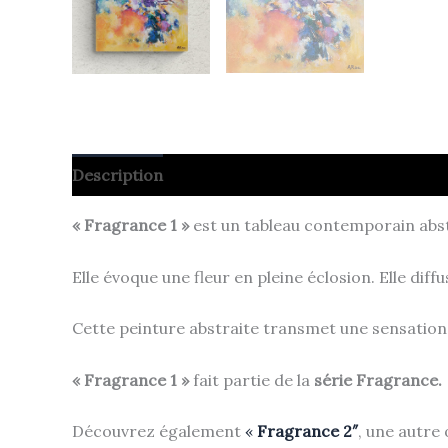
Description
« Fragrance 1 »
est un tableau contemporain abst
Elle évoque une fleur en pleine éclosion. Elle dif
Cette peinture abstraite transmet une sensation p
« Fragrance 1 »
fait partie de la
série Fragrance.
Découvrez également
«
Fragrance 2″
, une autre