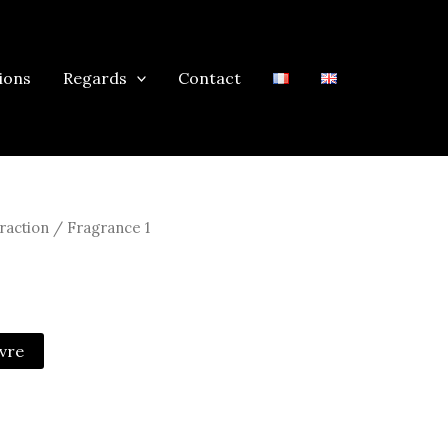
ions
Regards
Contact
raction
/ Fragrance 1
vre