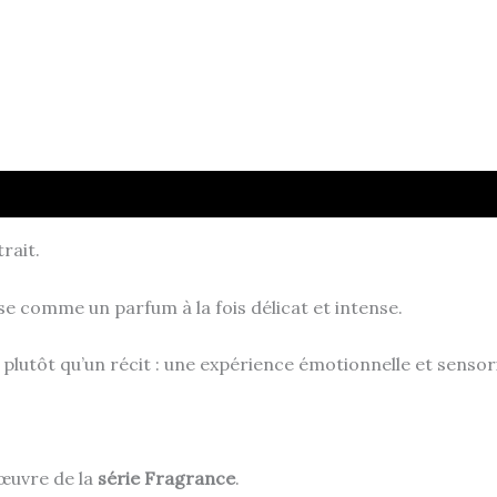
rait.
fuse comme un parfum à la fois délicat et intense.
lutôt qu’un récit : une expérience émotionnelle et sensorie
 œuvre de la
série Fragrance
.